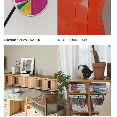
Okchun Series┃AAROC
TABLEㅣRARERAW