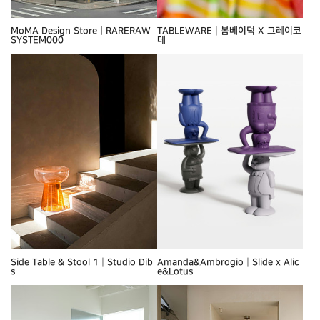
MoMA Design StoreㅣRARERAW
TABLEWARE┃봄베이덕 X 그레이코
SYSTEM000
데
Side Table & Stool 1┃Studio Dib
Amanda&Ambrogio┃Slide x Alic
s
e&Lotus