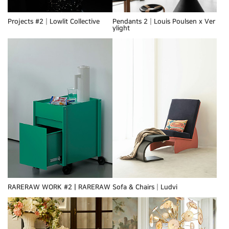
Projects #2┃Lowlit Collective
Pendants 2┃Louis Poulsen x Ver
ylight
RARERAW WORK #2ㅣRARERAW
Sofa & Chairs┃Ludvi