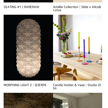
SEATING #1ㅣRARERAW
Amélie Collection┃Slide x Alice&
Lotus
MORPHING LIGHT 2┃모르피어
Candle Holder & Vase┃Studio Di
bs