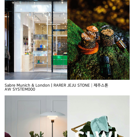
Sabre Munich & LondonㅣRARER
JEJU STONE┃제주스톤
AW SYSTEM000