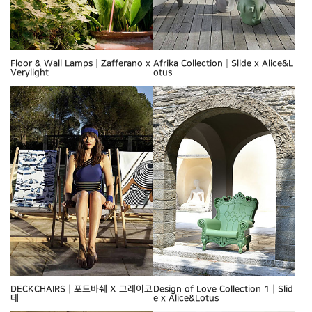
Floor & Wall Lamps┃Zafferano x
Afrika Collection┃Slide x Alice&L
Verylight
otus
DECKCHAIRS┃포드바쉐 X 그레이코
Design of Love Collection 1┃Slid
데
e x Alice&Lotus