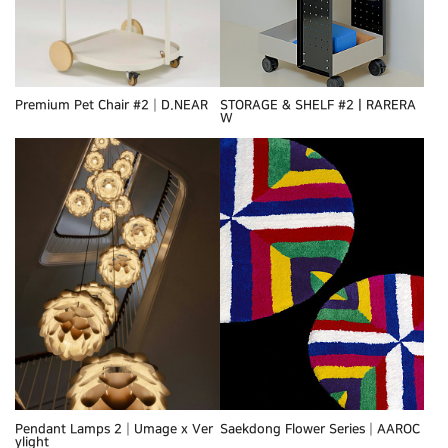
Premium Pet Chair #2┃D.NEAR
STORAGE & SHELF #2ㅣRARERA
W
Pendant Lamps 2┃Umage x Ver
Saekdong Flower Series┃AAROC
ylight