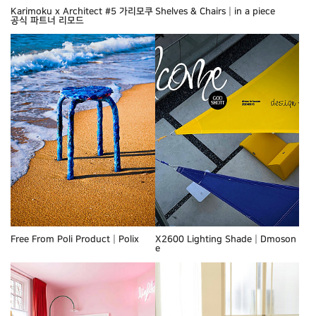
Karimoku x Architect #5 가리모쿠
Shelves & Chairs┃in a piece
공식 파트너 리모드
Free From Poli Product┃Polix
X2600 Lighting Shade┃Dmoson
e