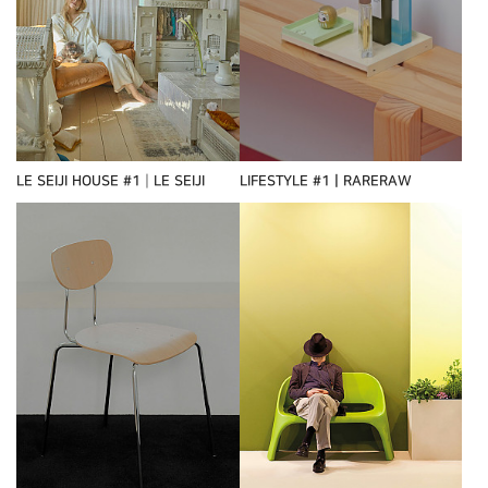
LE SEIJI HOUSE #1┃LE SEIJI
LIFESTYLE #1ㅣRARERAW