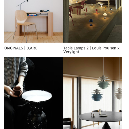
ORIGINALS┃B.ARC
Table Lamps 2┃Louis Poulsen x
Verylight