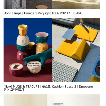
Floor Lamps┃Umage x Verylight
IKEA POP #1┃B.ARC
[New] MUGS & TEACUPS┃폴스포
Cushion Space 2┃Dmosone
텐 X 그레이코데