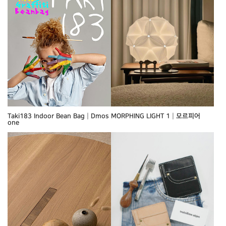
Taki183 Indoor Bean Bag┃Dmos
MORPHING LIGHT 1┃모르피어
one