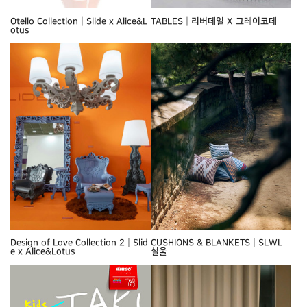
Otello Collection┃Slide x Alice&L
TABLES┃리버데일 X 그레이코데
otus
Design of Love Collection 2┃Slid
CUSHIONS & BLANKETS┃SLWL
e x Alice&Lotus
설울