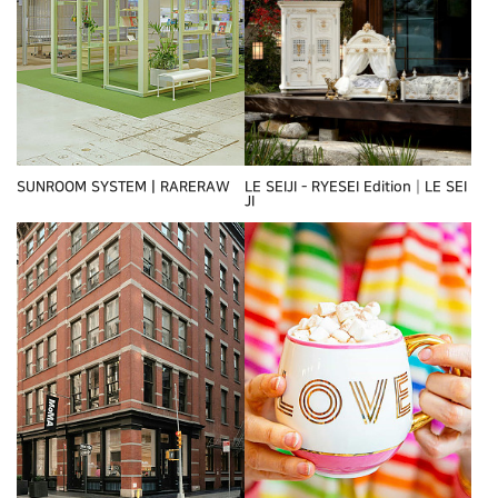
SUNROOM SYSTEMㅣRARERAW
LE SEIJI - RYESEI Edition┃LE SEI
JI