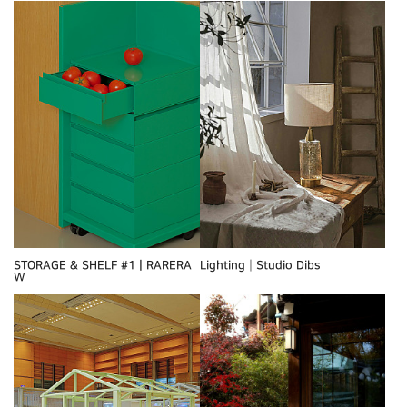
STORAGE & SHELF #1ㅣRARERA
Lighting┃Studio Dibs
W