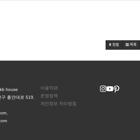
정렬
목록
이용약관
 house
운영정책
구 흥안대로 519,
개인정보 처리방침
com,
com