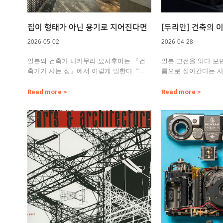
집이 형태가 아닌 용기로 지어진다면
[두리안] 건축의 이
름에서 불리는 이
2026-05-02
2026-04-28
일본의 건축가 나카무라 요시후미는 『건
일본 고전을 읽다 보면
축가가 사는 집』에서 이렇게 말한다. “주
름으로 살아간다는 
택이란 그 속에서 영위하는 생…
아들이게 된다. 낯설
Read more >
Read more >