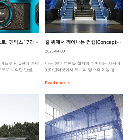
로: 펜탁스17과
길 위에서 깨어나는 컨셉(Concept)
의 존재
2026-04-03
어느덧 만 2년에 가까
나는 한때 여행을 철저히 계획하는 사람이
규모로 시작한 만큼, 처
었다인터넷에서 도시의 명소와 이동 경로
…
를 세밀하게 조사했고, 빽빽한 …
Read more >