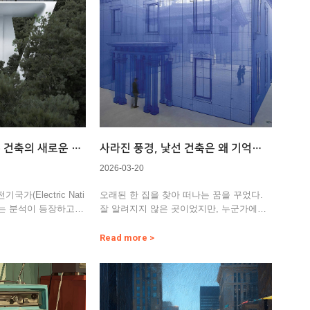
본 건축의 새로운 정
사라진 풍경, 낯선 건축은 왜 기억되
지 못했을까
2026-03-20
가(Electric Nati
오래된 한 집을 찾아 떠나는 꿈을 꾸었다.
다는 분석이 등장하고
잘 알려지지 않은 곳이었지만, 누군가에게
는 분명 특별한 의미가 있…
Read more >