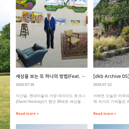
세상을 보는 또 하나의 방법(Feat. 데
[dkb Archive 
이비드 호크니)
고 형태를 바꾼다
2026-07-26
2026-07-22
지난달, 현대미술의 거장 데이비드 호크니
어쩌면 오늘은 어제
(David Hockney)가 향년 88세로 세상을 떠
왜 과거의 기억들은 
났다. 그의 별…
오를까. 의식적으로 
Read more >
Read more >