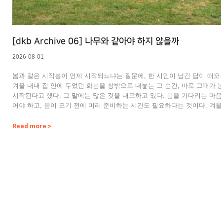
[dkb Archive 06] 나무와 같아야 하지 않을까
2026-08-01
봄과 같은 시작봄이 언제 시작되느냐는 질문에, 한 시인이 남긴 답이 떠오
겨울 내내 집 안에 두었던 화분을 창밖으로 내놓는 그 순간, 바로 그때가 
시작된다고 했다. 그 말에는 많은 것을 내포하고 있다. 봄을 기다리는 마
어야 하고, 봄이 오기 전에 미리 준비하는 시간도 필요하다는 것이다. 겨
디며 살아남은 화분이 다시 싹을 틔우고 꽃을 피울 수 있도록, 햇빛 드는
마련해주고 아직 차가운 바람이 남아 있어도 너무 늦지 않게 밖으로 내보
Read more >
하는 것처럼 말이다. 계절을 기다리는 것과 맞이할 준비를 하는 것은 다르
시기…