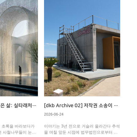
닮은 삶: 실타래처럼
[dkb Archive 02] 저작권 소송이 남
긴 것
2026-06-24
의 초록을 바라보다가
이야기는 3년 전으로 거슬러 올라간다 추석
선 사철나무들이 눈에
을 며칠 앞둔 시점에 법무법인으로부터 저