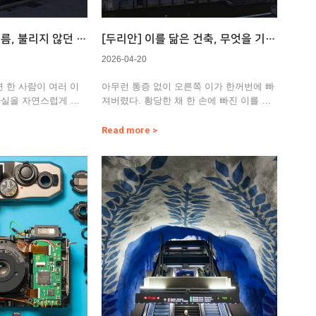
름, 불리지 않던 이
[두리안] 이를 닮은 건축, 무엇을 기억
름으로
에 남길 것인가
2026-04-20
 한 사람이 여러 이
아무런 통증 없이 오른쪽 이가 한꺼번에 빠
사실을 자연스럽게 받
져버렸다. 황당한 채 한 손에 빠진 이를 쥐
게 느껴지…
고 치과로 달려가 의사를…
Read more >