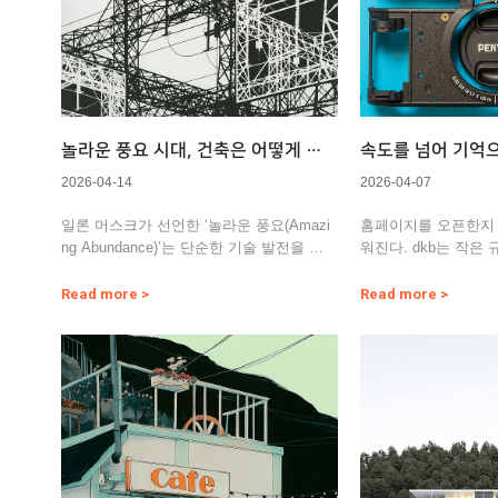
놀라운 풍요 시대, 건축은 어떻게 기
속도를 넘어 기억으
억될까
dkb의 건축 실험
2026-04-14
2026-04-07
일론 머스크가 선언한 ‘놀라운 풍요(Amazi
홈페이지를 오픈한지 
ng Abundance)’는 단순한 기술 발전을 넘
워진다. dkb는 작은 
어선 이야기다…
음부터 다른 길을 걸
Read more >
Read more >