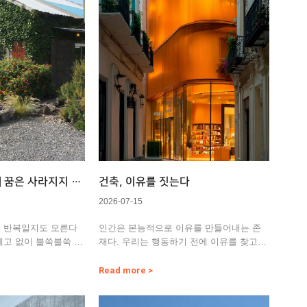
05] 꿈은 사라지지 않
건축, 이유를 짓는다
2026-07-15
의 반복일지도 모른다
인간은 본능적으로 이유를 만들어내는 존
예고 없이 불쑥불쑥 떠
재다. 우리는 행동하기 전에 이유를 찾고,
떠올리려 …
선택한 뒤에는 그 이유를 다…
Read more >