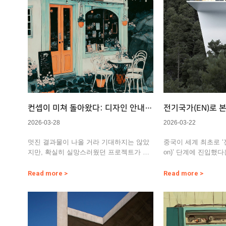
컨셉이 미쳐 돌아왔다: 디자인 안내자
전기국가(EN)로 
의 고민과 역산
의
2026-03-28
2026-03-22
멋진 결과물이 나올 거라 기대하지는 않았
중국이 세계 최초로 ‘전기국
지만, 확실히 실망스러웠던 프로젝트가 있
on)’ 단계에 진입했
어 소개하고자 한다. 실패하거…
있다. 이는…
Read more >
Read more >