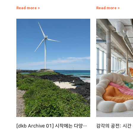
로운 기회를 찾아 움직인다…
들어왔다. 어른 키 높
Read more >
Read more >
[dkb Archive 01] 시작에는 다양한
감각의 공전: 시간
이유가 있다
기억과 존재