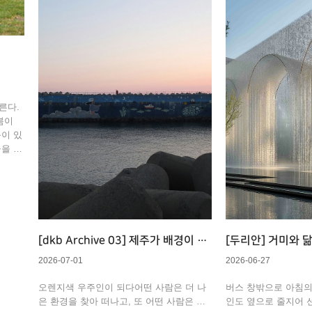
른다.
봄이
음이 있
울을 견
 자리를
내야
다. 그
[dkb Archive 03] 제주가 배경이 된
[두리안] 거미와 
기억과 생각
엮인 시간과 기억
2026-07-01
2026-06-27
오렌지색 우주인이 되다어떤 사람은 더 나
버스 창밖으로 아침
은 환경을 찾아 떠나고, 또 어떤 사람은 새
인도 옆으로 줄지어 