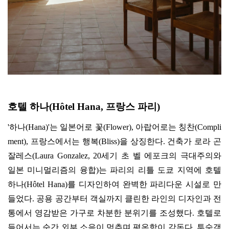
호텔 하나
(Hôtel Hana,
프랑스 파리
)
'
하나
(Hana)'
는 일본어로 꽃
(Flower),
아랍어로는 칭찬
(Compli
ment),
프랑스에서는 행복
(Bliss)
을 상징한다
.
건축가 로라 곤
잘레스
(Laura Gonzalez, 20
세기 초 벨 에포크의 극대주의와
일본 미니멀리즘의 융합
)
는 파리의 리틀 도쿄 지역에 호텔
하나
(Hôtel Hana)
를 디자인하여 완벽한 파리다운 시설로 만
들었다
.
공용 공간부터 객실까지 클린한 라인의 디자인과 전
통에서 영감받은 가구로 차분한 분위기를 조성했다
.
호텔로
들어서는 순간 외부 소음이 멈추며 평온함이 감돈다
.
투숙객