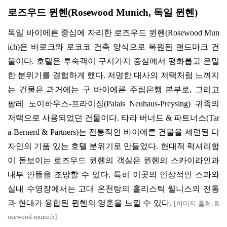
로즈우드 뮌헨
(Rosewood Munich,
독일 뮌헨
)
독일 바이에른 중심에 자리한 로즈우드 뮌헨
(Rosewood Mun
ich)
은 바로크와 로코코 건축 양식으로 복원된 랜드마크 건
물이다
.
호텔은 투숙객이 구시가지 중심에서 평화롭고 은밀
한 분위기를 경험하게 했다
.
저명한 대사의 저택처럼 느껴지
는 건물은 과거에는 구 바이에른 주립은행 본부로
,
그리고
팔레 노이하우스
-
프라이징
(Palais Neuhaus-Preysing)
귀족의
저택으로 사용되었던 건물이다
.
타라 버너드
&
파트너스
(Tar
a Bernerd & Partners)
는 전통적인 바이에른 건물을 세련된 디
자인의 기품 있는 호텔 분위기로 만들었다
.
현대적 럭셔리함
이 돋보이는 로즈우드 뮌헨의 객실은 뮌헨의 스카이라인과
내부 안뜰을 조망할 수 있다
.
특히 이곳의 인상적인 스파와
실내 수영장에서는 고대 온천탕의 홀리스틱 웰니스의 전통
과 현대가 융합된 뮌헨의 영혼을 느낄 수 있다
.
이미지 출처
: R
[
osewood-munich]