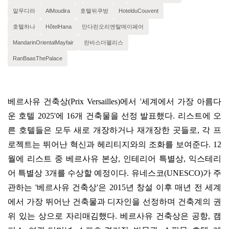
알무디라
AlMoudira
호텔뒤쿠방
HotelduCouvent
호텔하나
HôtelHana
만다린오리엔탈메이페어
MandarinOrientalMayfair
란바스더팰리스
RanBaasThePalace
베르사유 건축상
(Prix Versailles)
에서
'
세계에서 가장 아름다
운 호텔
2025'
에
16
개 건축물을 선정 발표했다
.
리스트에 오
른 호텔들은 모두 새로 개장하거나 재개장한 곳들로
,
각 프
로젝트는 뛰어난 혁신과 헤리티지와의 조화를 보여준다
. 12
월에 리스트 중 베르사유 본상
,
인테리어 특별상
,
익스테리
어 특별상
3
개를 수상할 예정이다
.
유네스코
(UNESCO)
가 주
관하는
'
베르사유 건축상
'
은
2015
년 창설 이후 매년 전 세계
에서 가장 뛰어난 건축물과 디자인을 선정하며 건축계의 권
위 있는 상으로 자리매김했다
.
베르사유 건축상은 공항
,
캠