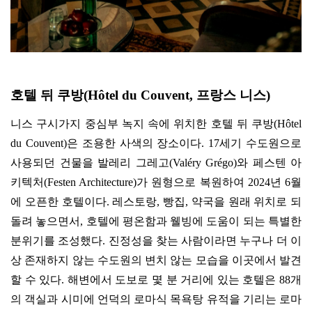
호텔 뒤 쿠방
(Hôtel du Couvent,
프랑스 니스
)
니스 구시가지 중심부 녹지 속에 위치한 호텔 뒤 쿠방
(Hôtel
du Couvent)
은 조용한 사색의 장소이다
. 17
세기 수도원으로
사용되던 건물을 발레리 그레고
(Valéry Grégo)
와 페스텐 아
키텍처
(Festen Architecture)
가 원형으로 복원하여
2024
년
6
월
에 오픈한 호텔이다
.
레스토랑
,
빵집
,
약국을 원래 위치로 되
돌려 놓으면서
,
호텔에 평온함과 웰빙에 도움이 되는 특별한
분위기를 조성했다
.
진정성을 찾는 사람이라면 누구나 더 이
상 존재하지 않는 수도원의 변치 않는 모습을 이곳에서 발견
할 수 있다
.
해변에서 도보로 몇 분 거리에 있는 호텔은
88
개
의 객실과 시미에 언덕의 로마식 목욕탕 유적을 기리는 로마