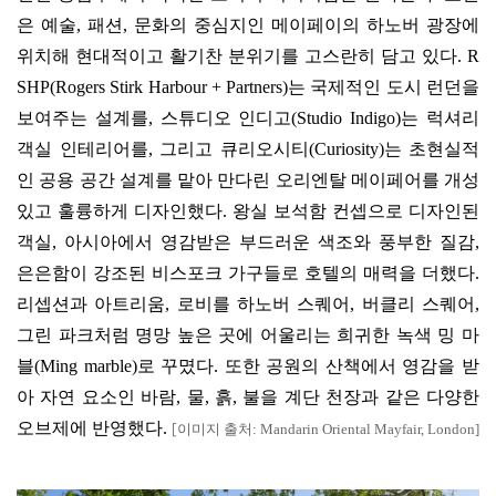
은 예술
,
패션
,
문화의 중심지인 메이페이의 하노버 광장에
위치해 현대적이고 활기찬 분위기를 고스란히 담고 있다
. R
SHP(Rogers Stirk Harbour + Partners)
는 국제적인 도시 런던을
보여주는 설계를
,
스튜디오 인디고
(Studio Indigo)
는 럭셔리
객실 인테리어를
,
그리고 큐리오시티
(Curiosity)
는 초현실적
인 공용 공간 설계를 맡아 만다린 오리엔탈 메이페어를 개성
있고 훌륭하게 디자인했다
.
왕실 보석함 컨셉으로 디자인된
객실
,
아시아에서 영감받은 부드러운 색조와 풍부한 질감
,
은은함이 강조된 비스포크 가구들로 호텔의 매력을 더했다
.
리셉션과 아트리움
,
로비를 하노버 스퀘어
,
버클리 스퀘어
,
그린 파크처럼 명망 높은 곳에 어울리는 희귀한 녹색 밍 마
블
(Ming marble)
로 꾸몄다
.
또한 공원의 산책에서 영감을 받
아 자연 요소인 바람
,
물
,
흙
,
불을 계단 천장과 같은 다양한
오브제에 반영했다
.
이미지 출처
: Mandarin Oriental Mayfair, London]
[