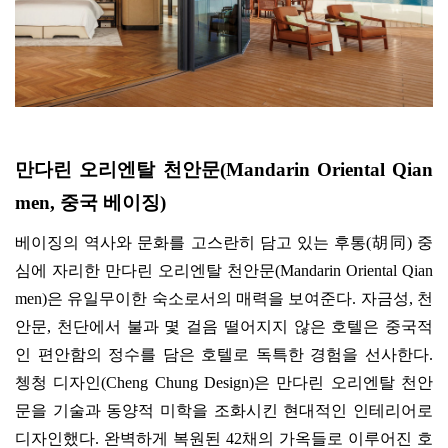
만다린 오리엔탈 천안문
(Mandarin Oriental Qian
men,
중국 베이징
)
베이징의 역사와 문화를 고스란히 담고 있는 후통
(
胡同
)
중
심에 자리한 만다린 오리엔탈 천안문
(Mandarin Oriental Qian
men)
은 유일무이한 숙소로서의 매력을 보여준다
.
자금성
,
천
안문
,
천단에서 불과 몇 걸음 떨어지지 않은 호텔은 중국적
인 편안함의 정수를 담은 호텔로 독특한 경험을 선사한다
.
쳉청 디자인
(Cheng Chung Design)
은 만다린 오리엔탈 천안
문을 기술과 동양적 미학을 조화시킨 현대적인 인테리어로
디자인했다
.
완벽하게 복원된
42
채의 가옥들로 이루어진 호