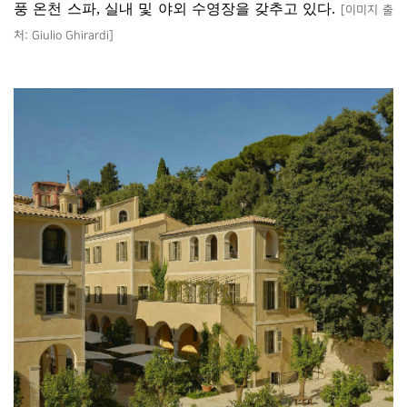
풍 온천 스파
,
실내 및 야외 수영장을 갖추고 있다
.
[
이미지 출
처
: Giulio Ghirardi]