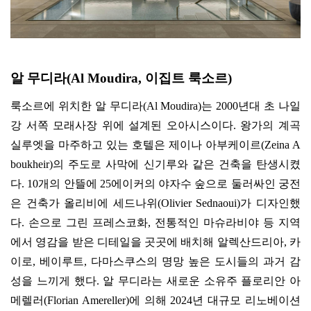
알 무디라
(Al Moudira,
이집트 룩소르
)
룩소르에 위치한 알 무디라
(Al Moudira)
는
2000
년대 초 나일
강 서쪽 모래사장 위에 설계된 오아시스이다
.
왕가의 계곡
실루엣을 마주하고 있는 호텔은 제이나 아부케이르
(Zeina A
boukheir)
의 주도로 사막에 신기루와 같은 건축을 탄생시켰
다
. 10
개의 안뜰에
25
에이커의 야자수 숲으로 둘러싸인 궁전
은 건축가 올리비에 세드나위
(Olivier Sednaoui)
가 디자인했
다
.
손으로 그린 프레스코화
,
전통적인 마슈라비야 등 지역
에서 영감을 받은 디테일을 곳곳에 배치해 알렉산드리아
,
카
이로
,
베이루트
,
다마스쿠스의 명망 높은 도시들의 과거 감
성을 느끼게 했다
.
알 무디라는 새로운 소유주 플로리안 아
메렐러
(Florian Amereller)
에 의해
2024
년 대규모 리노베이션