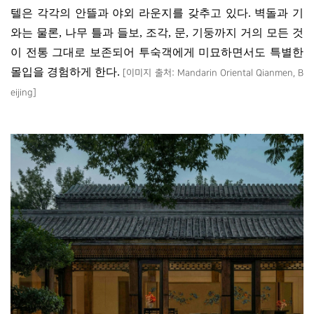
텔은 각각의 안뜰과 야외 라운지를 갖추고 있다
.
벽돌과 기
와는 물론
,
나무 틀과 들보
,
조각
,
문
,
기둥까지 거의 모든 것
이 전통 그대로 보존되어 투숙객에게 미묘하면서도 특별한
몰입을 경험하게 한다
.
[
이미지 출처
: Mandarin Oriental Qianmen, B
eijing]