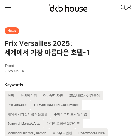
News
Prix Versailles 2025:
세계에서 가장 아름다운 호텔-1
Trend
2025-06-14
Keywords
단비
단비에디터
어바웃디자인
2025베르사유건축상
PrixVersailles
TheWorld’sMostBeautifulHotels
세계에서가장아름다운호텔
주메이라마르사알아랍
JumeirahMarsaAlArab
만다린오리엔탈천안문
MandarinOrientalQianmen
로즈우드뮌헨
RosewoodMunich