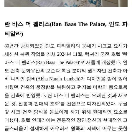
란 바스 더 팰리스
(Ran Baas The Palace,
인도 파
티알라
)
80
년간 방치되었던 인도 파티알라의
18
세기 시크교 요새가
세심한 복원 작업을 거쳐
2024
년
11
월
,
럭셔리 궁전 호텔
'
란
바스 더 팰리스
(Ran Baas The Palace)'
로 새롭게 개장했다
.
인
도 건축 문화유산의 보존과 복원 분야의 권위자인 건축가 아
바 나라인 람바
(Abha Narain Lambah)
가 디자인을 맡아 잃어
버렸던 건축의 웅장함을 복원하고 펀자브 미학의 풍요로움
을 건축에 반영했다
.
란 바스 더 팰리스는
'
오래된 것과 새로
운 것
,
전통과 현대의 조화
'
를 컨셉으로 디자인되었다
.
무굴
및 시크 건축 양식을 돋보이게 하기 위해 현대적인 요소를
더했다
.
호텔 인테리어는 전통적인 장인 정신과 현대적인 고
급스러움이 섬세하게 어우러져 왕족의 저택에 머무는 듯한