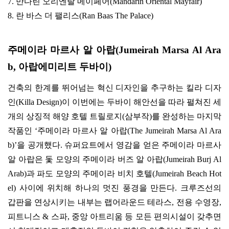
7.
만다린 오리엔탈 메이페어
(Mandarin Oriental Mayfair)
8.
란 바스 더 팰리스
(Ran Baas The Palace)
주메이라 마르사 알 아랍
(Jumeirah Marsa Al Ara
b,
아랍에미리트 두바이
)
건축의 한계를 뛰어넘는 혁신 디자인을 추구하는 킬라 디자
인
(Killa Design)
이 이번에는 두바이 해안선을 따라 펼쳐진 세
개의 상징적 해양 호텔 트릴로지
(
삼부작
)
를 완성하는 마지막
작품인
‘
주메이라 마르사 알 아랍
(The Jumeirah Marsa Al Ara
b)’
을 공개했다
.
슈퍼요트에서 영감을 얻은 주메이라 마르사
알 아랍은 돛 모양의 주메이라 버즈 알 아랍
(Jumeirah Burj Al
Arab)
과 파도 모양의 주메이라 비치 호텔
(Jumeirah Beach Hot
el)
사이에 위치해 하나의 멋진 풍경을 만든다
.
크루즈선의
갑판을 연상시키는 내부는 랩어라운드 테라스
,
전용 수영장
,
피트니스
&
스파
,
중앙 아트리움 등 모든 편의시설이 갖추면