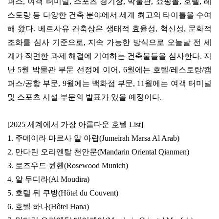
퍼스
,
여객 터미널
,
스포츠 경기장
,
박물관
,
쇼핑몰
,
호텔
,
레
스토랑 등 다양한 건축 분야에서 세계 최고의 타이틀을 수여
해 왔다
.
베르사유 건축상은 생태적 효율성
,
혁신성
,
문화적
조화를 심사 기준으로
,
지속 가능한 방식으로 오늘날 전 세
계가 직면한 과제 해결에 기여하는 건축물들을 심사한다
.
지
난
5
월 박물관 부문 선정에 이어
, 6
월에는 호텔
/
레스토랑
/
캠
퍼스
/
공항 부문
, 9
월에는 백화점 부문
, 11
월에는 여객 터미널
및 스포츠 시설 부문의 발표가 있을 예정이다
.
[2025
세계에서 가장 아름다운 호텔 List
]
1.
주메이라 마르사 알 아랍
(Jumeirah Marsa Al Arab)
2.
만다린 오리엔탈 천안문
(Mandarin Oriental Qianmen)
3.
로즈우드 뮌헨
(Rosewood Munich)
4.
알 무디라
(Al Moudira)
5.
호텔 뒤 쿠방
(Hôtel du Couvent)
6.
호텔 하나
(Hôtel Hana)